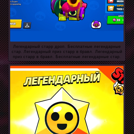
Легендарный старр дроп. Бесплатные легендарные
стар. Легендарный приз старр в бравл. Легендарный
приз старр в бравл. Бесплатные легендарные стар.