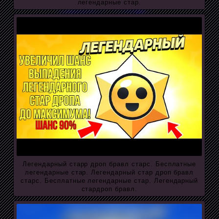
легендарные стар.
Легендарный старр дроп бравл старс. Бесплатные
легендарные стар. Легендарный стар дроп бравл
старс. Бесплатные легендарные стар. Легендарный
стардроп бравл.