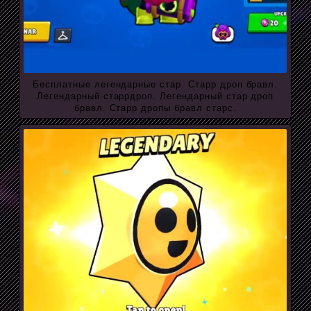
Бесплатные легендарные стар. Старр дроп бравл.
Легендарный старрдроп. Легендарный стар дроп
бравл. Старр дропы бравл старс.