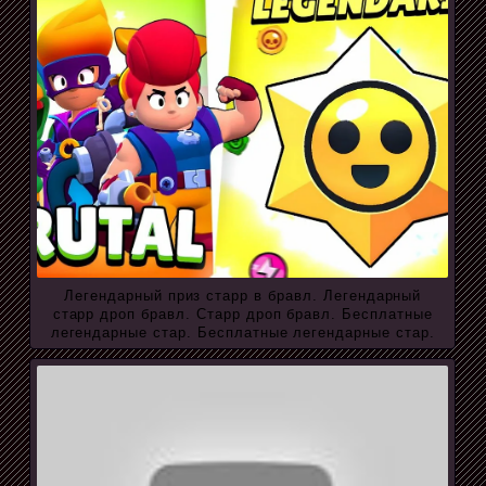
Легендарный приз старр в бравл. Легендарный
старр дроп бравл. Старр дроп бравл. Бесплатные
легендарные стар. Бесплатные легендарные стар.