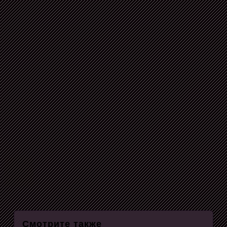
Смотрите также