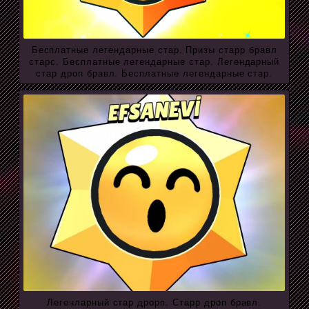
Бесплатные легендарные стар. Призы старр бравл
старс. Бесплатные легендарные стар. Легендарный
стар дроп бравл. Бесплатные легендарные стар.
Легенларный стар дрорп. Старр дроп бравл.