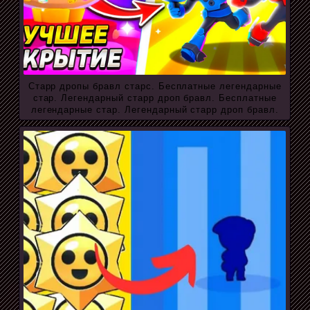
Старр дропы бравл старс. Бесплатные легендарные
стар. Легендарный старр дроп бравл. Бесплатные
легендарные стар. Легендарный старр дроп бравл.