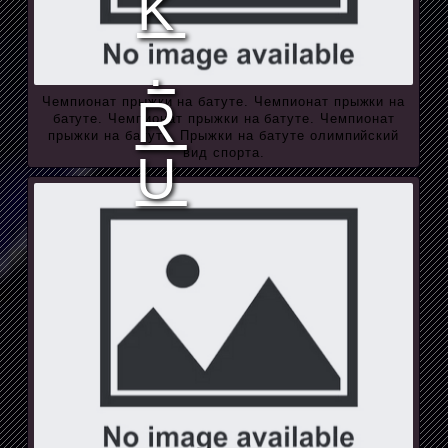
Чемпионат прыжки на батуте. Чемпионат прыжки на
батуте. Чемпионат прыжки на батуте. Чемпионат
прыжки на батуте. Прыжки на батуте олимпийский
вид спорта.