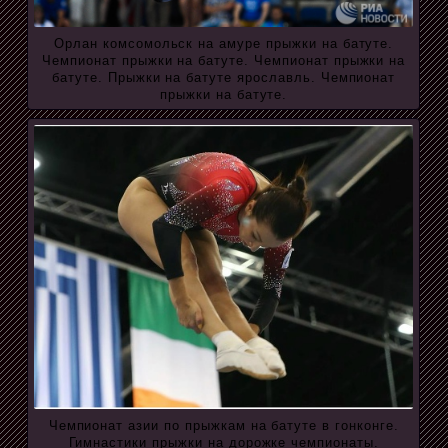
Орлан комсомольск на амуре прыжки на батуте.
Чемпионат прыжки на батуте. Чемпионат прыжки на
батуте. Прыжки на батуте ярославль. Чемпионат
прыжки на батуте.
Чемпионат азии по прыжкам на батуте в гонконге.
Гимнастики прыжки на дорожке чемпионаты.