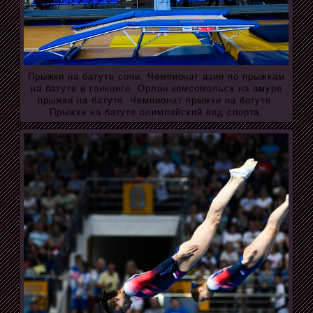
Прыжки на батуте сочи. Чемпионат азии по прыжкам
на батуте в гонконге. Орлан комсомольск на амуре
прыжки на батуте. Чемпионат прыжки на батуте.
Прыжки на батуте олимпийский вид спорта.