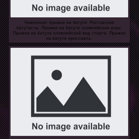
Чемпионат прыжки на батуте. Ростовские
батутисты. Прыжки на батуте олимпийские игры.
Прыжки на батуте олимпийский вид спорта. Прыжки
на батуте ярославль.