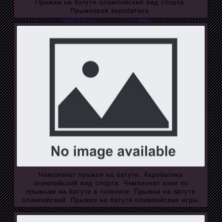
Прыжки на батуте олимпийский вид спорта.
Прыжковая акробатика.
Чемпионат прыжки на батуте. Акробатика
олимпийский вид спорта. Чемпионат азии по
прыжкам на батуте в гонконге. Прыжки на батуте
олимпийский. Прыжки на батуте олимпийские игры.