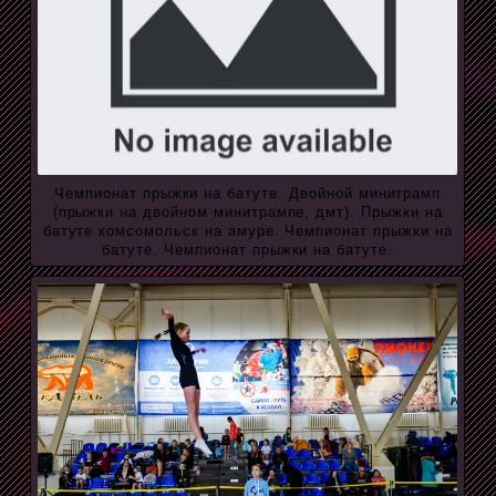
Чемпионат прыжки на батуте. Двойной минитрамп
(прыжки на двойном минитрампе, дмт). Прыжки на
батуте комсомольск на амуре. Чемпионат прыжки на
батуте. Чемпионат прыжки на батуте.