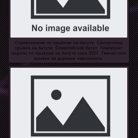
Соревнования по прыжкам на батуте. Синхронные
прыжки на батуте. Олимпийский батут. Чемпионат
европы по прыжкам на батуте сочи 2021. Гимнастики
прыжки на дорожке чемпионаты.