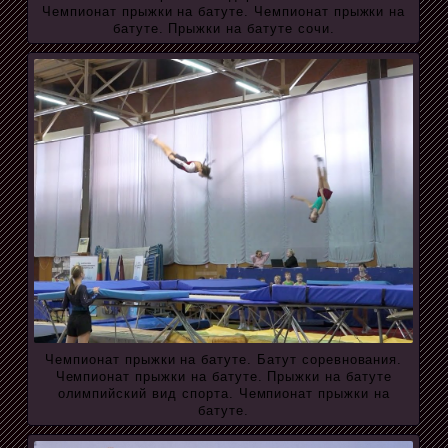
Чемпионат прыжки на батуте. Чемпионат прыжки на
батуте. Прыжки на батуте сочи.
Чемпионат прыжки на батуте. Батут соревнования.
Чемпионат прыжки на батуте. Прыжки на батуте
олимпийский вид спорта. Чемпионат прыжки на
батуте.