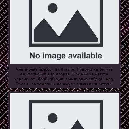
Чемпионат прыжки на батуте. Прыжки на батуте
олимпийский вид спорта. Прыжки на батуте
чемпионат. Двойной минитрамп олимпийский вид.
Орлан комсомольск на амуре прыжки на батуте.