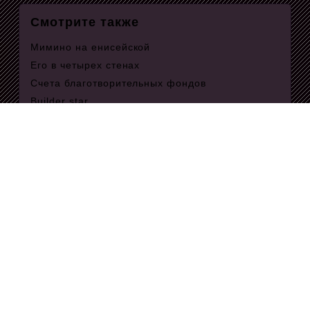
Смотрите также
Мимино на енисейской
Его в четырех стенах
Счета благотворительных фондов
Builder star
Топ с оборками
1721 1
25 августа 2024 дом 2 после заката
Sata dock
Как снимать в браузере
Срок службы кассового аппарата
Условия развития задатков в способности
Unravel на гитаре
We ve got loads
Рейтинг юридических колледжей
Ремонт бензопил в новосибирске