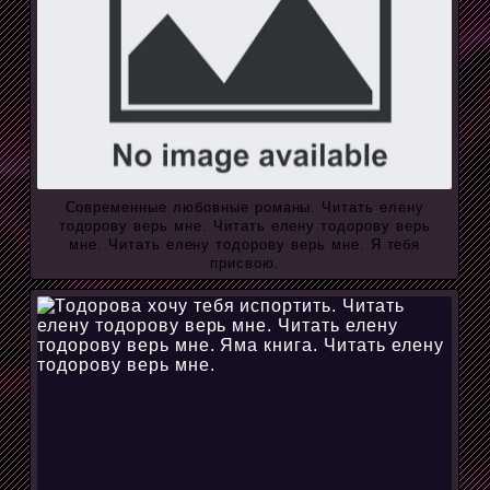
Современные любовные романы. Читать елену
тодорову верь мне. Читать елену тодорову верь
мне. Читать елену тодорову верь мне. Я тебя
присвою.