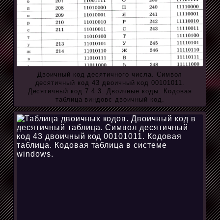
Двоичный код десятичного числа. Символ
десятичный код 43 двоичный код 00101011.
Десятичный код 7 4 3. Двоичные коды. Кодовая
таблица виндовс двоичный код.