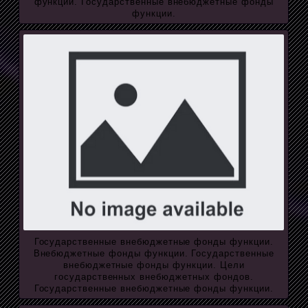
функции. Государственные внебюджетные фонды
функции.
Государственные внебюджетные фонды функции.
Внебюджетные фонды функции. Государственные
внебюджетные фонды функции. Цели
государственных внебюджетных фондов.
Государственные внебюджетные фонды функции.