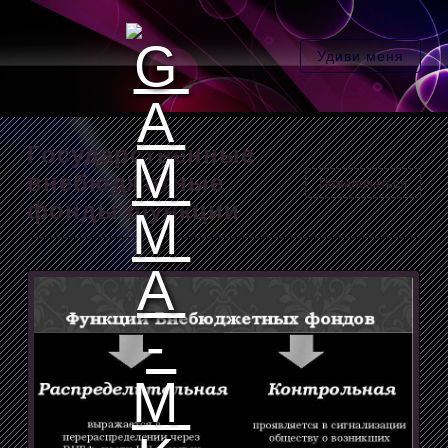
Удиви меня
Государственные
внебюджетные
Пожаловаться
фонды функции