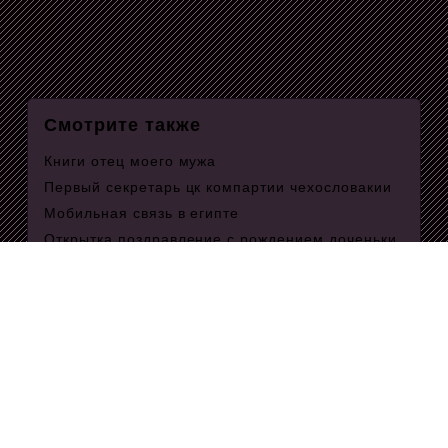
Смотрите также
Книги отец моего мужа
Первый секретарь цк компартии чехословакии
Мобильная связь в египте
Открытка поздравление с рождением доченьки
для мамы
Аскорутин инструкция по применению
противопоказания
Монтаж полов на лаги
Яркие маленькие цветы
Элективный курс 5 класс
Пожарский ляпунов
Пуховики макса