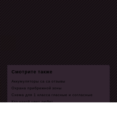
Смотрите также
Аккумуляторы ca ca отзывы
Охрана прибрежной зоны
Схема для 1 класса гласные и согласные
Кто какой цвет любит
Где можно отдохнуть на море в сочи
На век ему верна