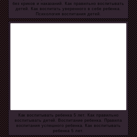
без криков и наказаний. Как правильно воспитывать
детей. Как воспитать уверенного в себе ребенка.
Психология воспитания детей.
Как воспитывать ребенка 5 лет. Как правильно
воспитывать детей. Воспитание ребенка. Правила
воспитания успешного ребенка. Как воспитывать
ребенка 5 лет.