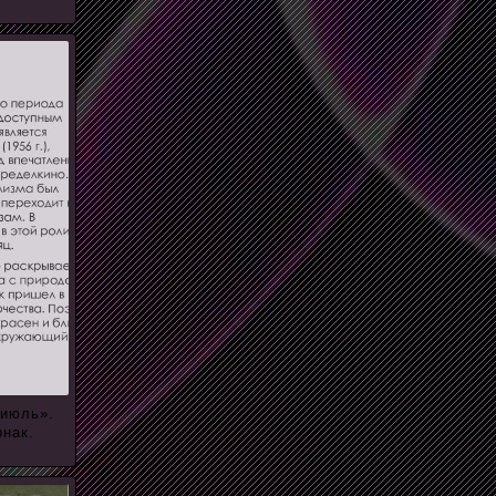
«июль».
рнак.