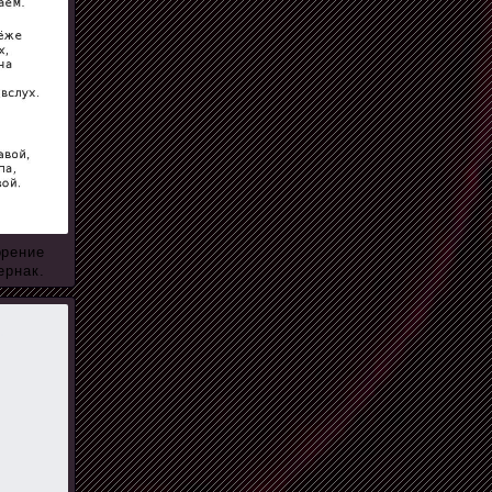
орение
ернак.