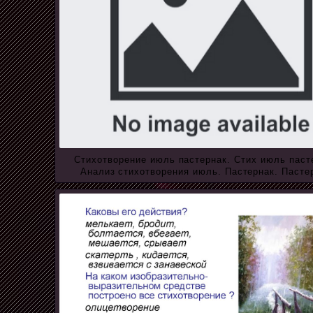
Стихотворение июль пастернак. Стих июль паст
Анализ стихотворения июль. Пастернак. Пасте