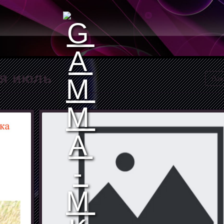
ия июль
Пож