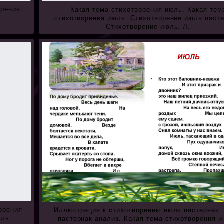
орения
Какая тема стихотворения июль. Какая тем
.
стихотворения июль. Стихотворение июль пасте
Стихотворение июль. Л.
орения
Иллюстрация к стихотворению июль пастернак.
юль.
пастернак анализ. Какая тема стихотворения и