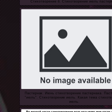
Стихотворение б. Стихотворение июль пастер
Пастернак. Июнь стихотворение пастернака. Пас
"июль". Стихотворение июль. Какая тема стихот
июль.