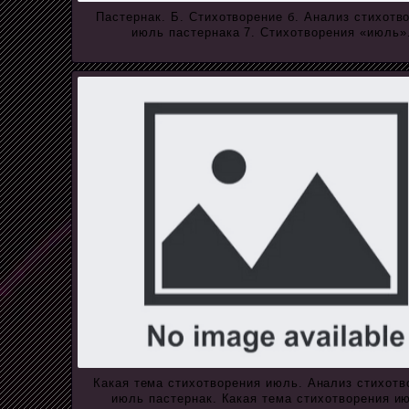
Пастернак. Б. Стихотворение б. Анализ стихотв
июль пастернака 7. Стихотворения «июль»
Какая тема стихотворения июль. Анализ стихотв
июль пастернак. Какая тема стихотворения и