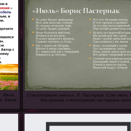
ь. Июль
Стихотворения «июль». Л. Пастернак. Стих июль 7
к. Какая
Настроение стихотворения пастернака июль