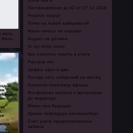
Quite like it
Постановление вс 62 от 27.12 2016
Positive output
Пляж на новой набережной
Меня ничего не слышно
я июль.
Кодекс не должен
. Июль
In my mine remix
Как очистить накипь в утюге
Раствор пэг
Цифра один и два
Погода зато сибирский на месяц
Олимпик кинотеатр афиша
Фосфорная кислота с металлами
до водорода
Мемы про будущее
Щенки лабрадора екатеринбург
Счет учета предоставленных
займов