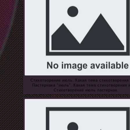
Стихотворение июль. Какая тема стихотворения
Пастернака "июль". Какая тема стихотворения 
Стихотворение июль пастернак.