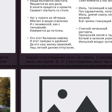
ернак.
Анализ стихотворения июль пастернак. Стихотв
рнак.
июль пастернак. Б. Л. Стихотворение июль паст