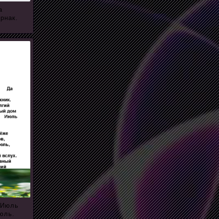
а
рнак.
 Июль
юль.