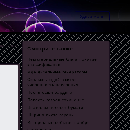
Удиви меня
аловаться
Смотрите также
Нематериальные блага понятие
классификации
Mge дизельные генераторы
Сколько людей в китае
численность населения
Песня саши бардина
Повести гоголя сочинение
Цветок из полосок бумаги
Ширина листа герани
Интересные события ноября