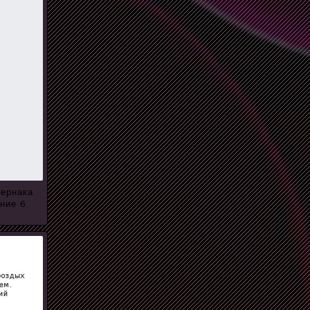
тернака
ние б.