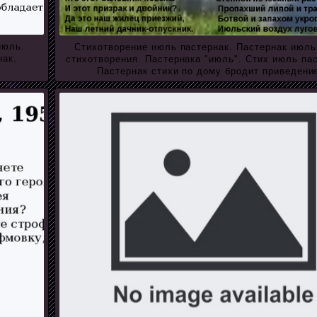
июль.
Стихотворение июль пастернак. Пастернак июль
нак.
стихотворения. Пастернака "июль". Стих июль пас
Пастернак стихи по дому бродит приведени