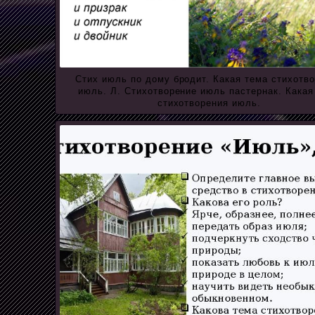
Стих июль по дому бродит. Какая тема стихотв
июль. Л. Стихотворение июль пастернак. Какая
стихотворения июль.