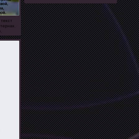
 текст
тернак.
е.