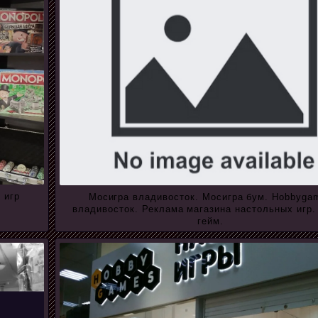
 игр
Мосигра владивосток. Мосигра бум. Hobbyga
владивосток. Реклама магазина настольных игр.
гейм.