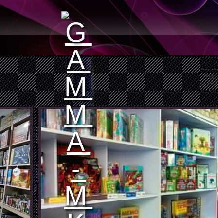
к
Пож