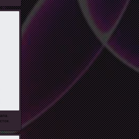
апа.
сток.