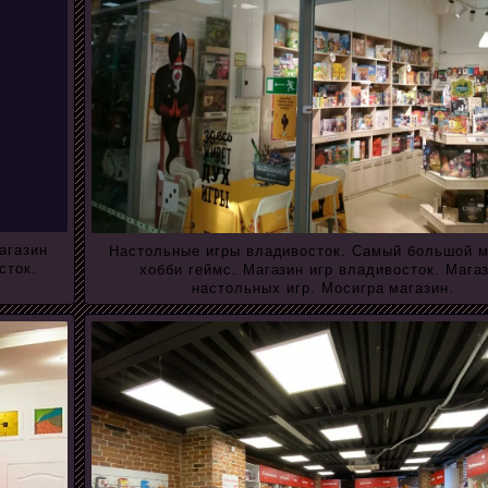
агазин
Настольные игры владивосток. Самый большой м
сток.
хобби геймс. Магазин игр владивосток. Мага
настольных игр. Мосигра магазин.