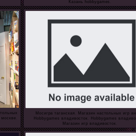
Казань hobbygames.
стольных
Мосигра таганская. Магазин настольных игр ан
 москве.
Hobbygames владивосток. Hobbygames владиво
Магазин игр владивосток.