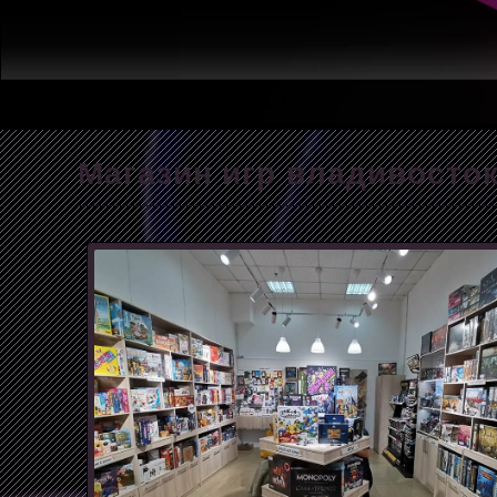
Магазин игр владивосто