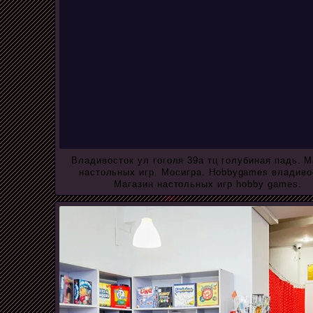
Владивосток ул гоголя 39а тц голубиная падь. М
настольных игр. Мосигра. Hobbygames владиво
Магазин настольных игр hobby games.