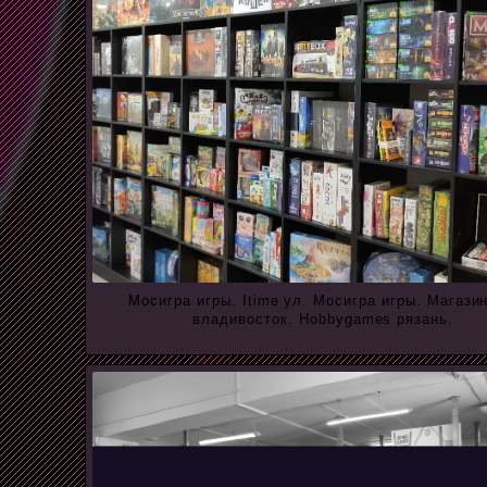
Мосигра игры. Itime ул. Мосигра игры. Магазин
владивосток. Hobbygames рязань.