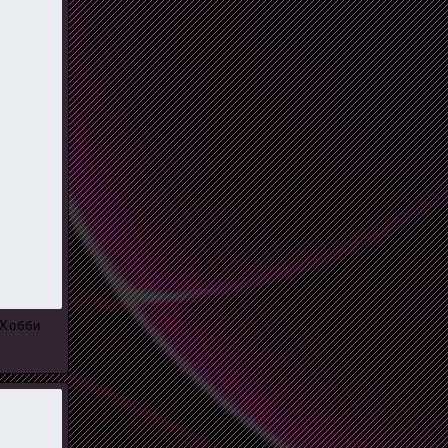
 Хобби