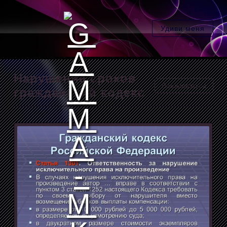
Удиви меня
Нарушение сроков
Пожаловаться
гражданский кодекс