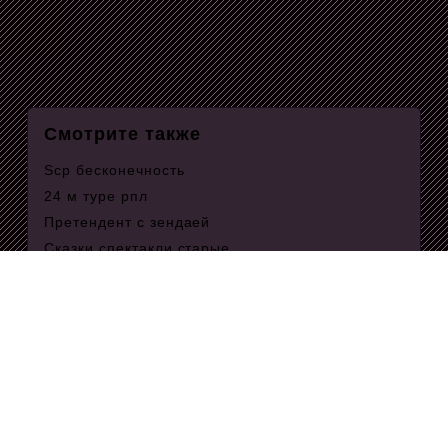
Смотрите также
Scp бесконечность
24 м туре рпл
Претендент с зендаей
Сказки спектакли старые
26 x 84
Конфликты в организации их причины
Ал аша
Автобус 39 в пулково остановки
Лечение перелома пяточной кости
Институт на московском проспекте
Курская битва 2.0 сводка