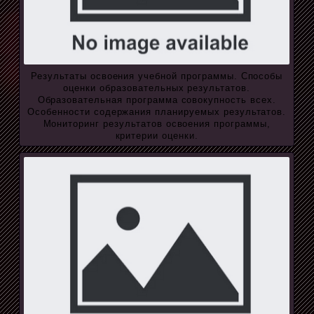
Результаты освоения учебной программы. Способы
оценки образовательных результатов.
Образовательная программа совокупность всех.
Особенности содержания планируемых результатов.
Мониторинг результатов освоения программы,
критерии оценки.