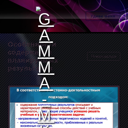
Удиви меня
Особенности
содержания
Пожаловаться
планируемых
результатов