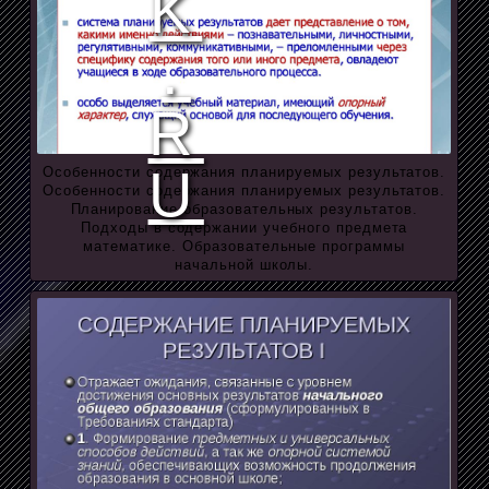
Особенности содержания планируемых результатов.
Особенности содержания планируемых результатов.
Планирование образовательных результатов.
Подходы в содержании учебного предмета
математике. Образовательные программы
начальной школы.