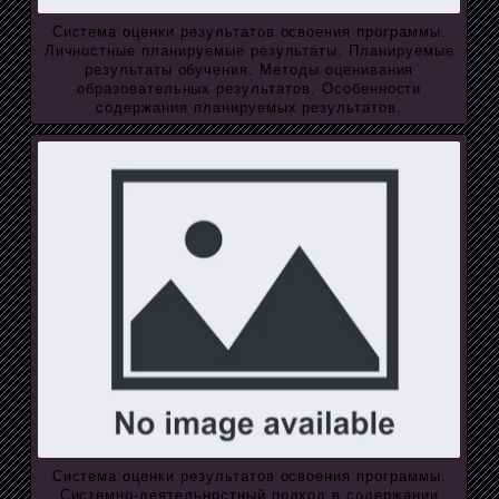
Система оценки результатов освоения программы.
Личностные планируемые результаты. Планируемые
результаты обучения. Методы оценивания
образовательных результатов. Особенности
содержания планируемых результатов.
Система оценки результатов освоения программы.
Системно-деятельностный подход в содержании