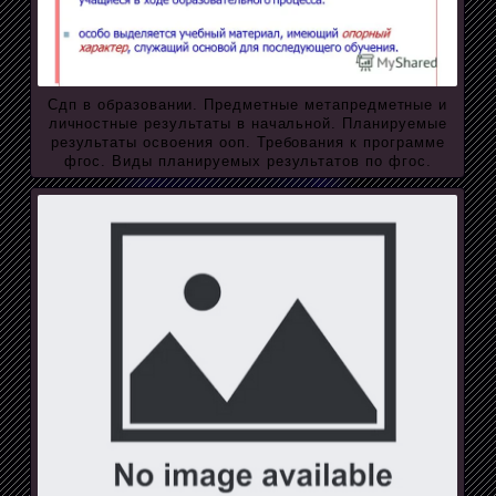
Сдп в образовании. Предметные метапредметные и
личностные результаты в начальной. Планируемые
результаты освоения ооп. Требования к программе
фгос. Виды планируемых результатов по фгос.