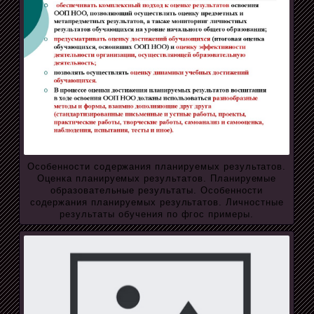
Особенности содержания планируемых результатов.
Оценка планируемых результатов. Планируемые
образовательные результаты. Особенности
содержания планируемых результатов. Личностные
результаты обучения по фгос примеры.