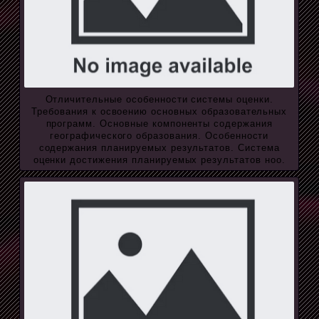
Отличительные особенности системы оценки.
Требования к освоению основных образовательных
программ. Основные компоненты содержания
географического образования. Особенности
содержания планируемых результатов. Система
оценки достижения планируемых результатов ноо.