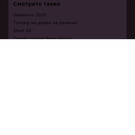
Смотрите также
Окаванго 2025
Топпер на диван на резинке
Shait 3d
Секрет ронда берн читать
Апелляционное сою
Коронка по бетону 300
Пушкин у лукоморья дуб название
Противотуманные фары chevrolet lacetti
Горючесть в2
Вселенная любви текст
Аллегрова песня изменяла изменяю и буду
Надувные матрасы в москве недорого
Списание кредиторской задолженности в 1с 8.3
пошаговая
Таинственные линии
Варят в кастрюле