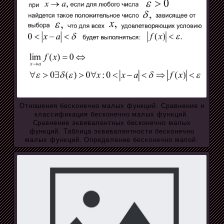
Отношения бесконечно малых функций. Сравнение и
классификация бесконечно малых функций.
Сравнение эквивалентных бесконечно малых
функций. Таблица эквивалентности бесконечно
малых функций. Определение бесконечно малой.