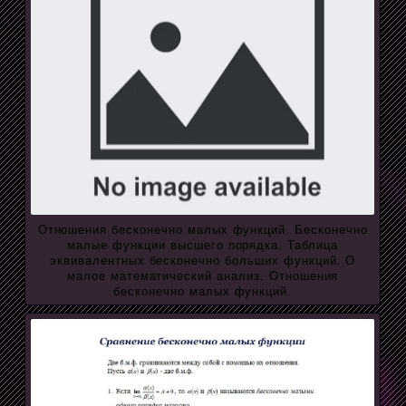
Отношения бесконечно малых функций. Бесконечно
малые функции высшего порядка. Таблица
эквивалентных бесконечно больших функций. О
малое математический анализ. Отношения
бесконечно малых функций.