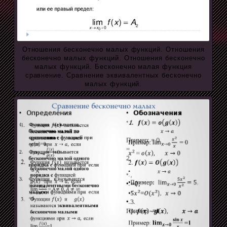
Отношения бесконечно малых функций. Отношения
бесконечно малых функций. Отношения бесконечно
малых функций. Бесконечно малая функция
сравнение. Сравнение эквивалентных бесконечно
малых функций.