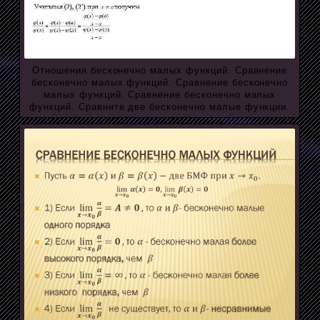
Отношения бесконечно малых функций. Сравнение
бесконечно малых функций. Сравнение бесконечно
малых функций. Сравнение бесконечно малых
функций. Сравните две бесконечно малые функции.