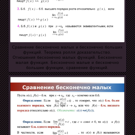
Сравнение бесконечно малых и бесконечно больших
функций. Теорема ролля доказательство.
Отношения бесконечно малых функций. Бесконечно
малая функция. Бесконечно малые и бесконечно
большие функции, сравнение функций.