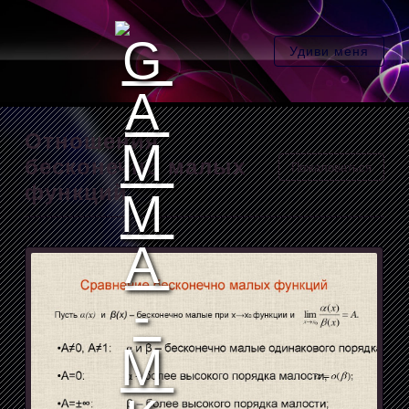
Удиви меня
Отношения
бесконечно малых
Пожаловаться
функций