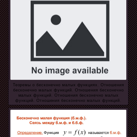
Теоремы о бесконечно малых функциях. Отношения
бесконечно малых функций. Отношения бесконечно
малых функций. Отношения бесконечно малых
функций. Отношения бесконечно малых функций.