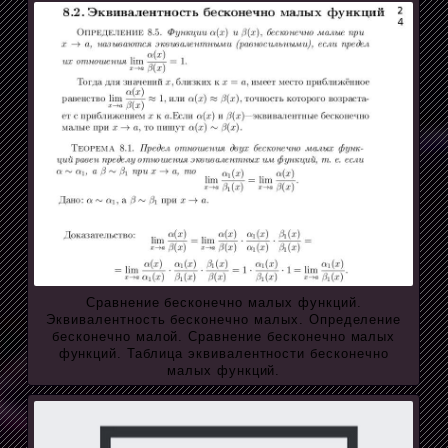
Сравнение бесконечно малых функций.
Эквивалентность бесконечно малых. Определение
бесконечно малой. Сравнение бесконечно малых
функций. Таблица эквивалентности бесконечно
малых функций.