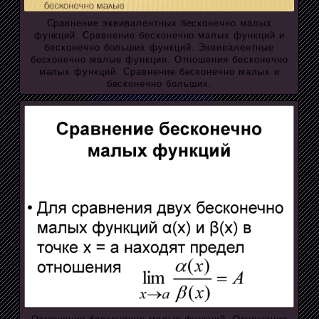
Сравнение эквивалентных бесконечно малых
функций. Сравнение бесконечно малых функций и
бесконечно больших функций. Эквивалентные
бесконечно малые функции. Отношения бесконечно
малых функций. Сравнение бесконечно малых и
бесконечно больших.