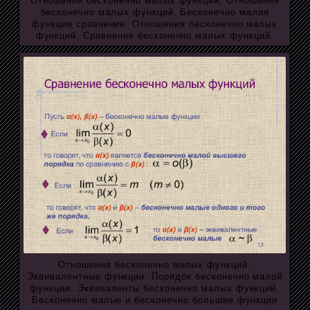
Отношения бесконечно малых функций. Отношения
бесконечно малых функций. Бесконечно малая
функция сравнение. Отношения бесконечно малых
функций. Сравнение бесконечно малых функций.
Отношения бесконечно малых функций.
Эквивалентные функции. Порядок бесконечно малой
функции. Эквиваленты бесконечно малых функций.
Бесконечно малые и бесконечно большие функции