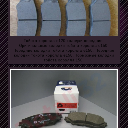
Тойота королла е120 колодки передние.
Оригинальные колодки тойота королла е150.
Передние колодки тойота королла е150. Передние
колодки тойота королла е150. Тормозные колодки
тойота королла 150.