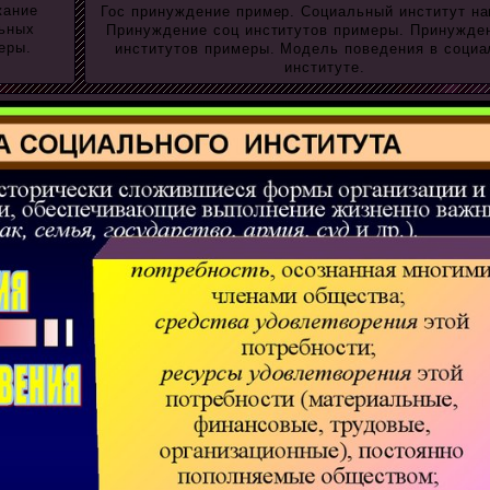
жание
Гос принуждение пример. Социальный институт на
льных
Принуждение соц институтов примеры. Принужде
еры.
институтов примеры. Модель поведения в соци
институте.