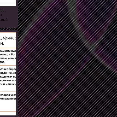
тов.
ы.
ьный