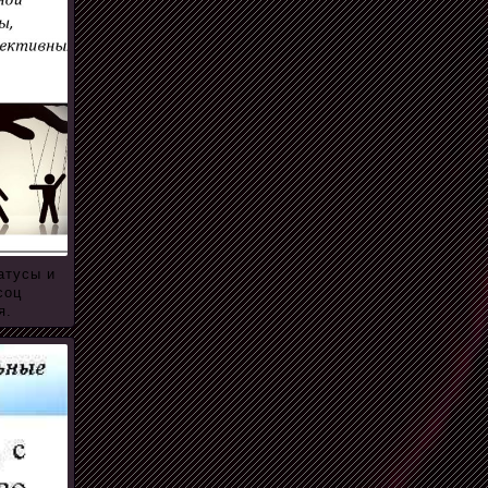
атусы и
соц
я.