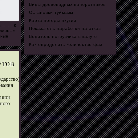
Виды древовидных папоротников
Остановки туймазы
Карта погоды якутии
х – …. К
Показатель наработки на отказ
твенные
ьные
Водитель погрузчика в калуге
Как определить количество фаз