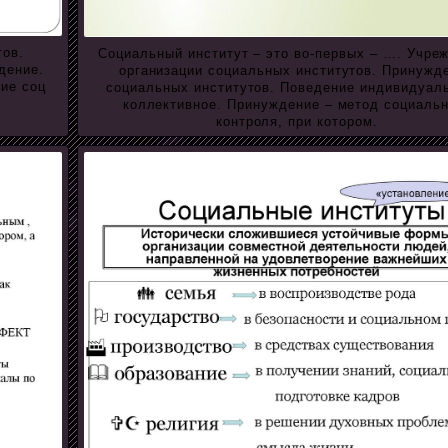
тов.
Социальный институт – это во-первых – …. Учре
дение.
организации социальных институтов. Принужд
ие соц
социальных институтов. Поведение индивидуал
коллективное. Принуждение – метод социальн
контроля, при котором.