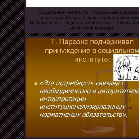
Социальные институты. Формальные социаль
институты. Возрастающая отдача в экономик
Неформальные социальные институты. Принужде
институтов примеры.