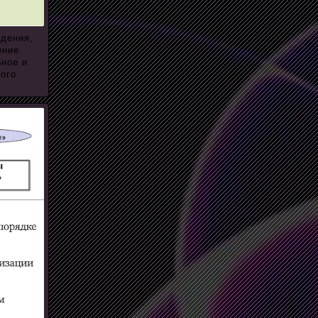
ждения,
ение
ьное и
ого