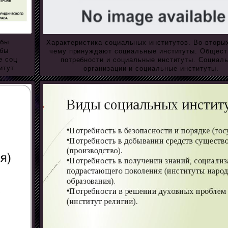
обы
Характеристика социальных институтов. Во-вторы
обы
чему принуждают социальные институты. Общес
е соц
потребности и социальные институты. Социал
итут.
организации и социальные институты.