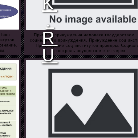
 Типы
Примеры принуждения человека государством.
титутов
социального принуждения. Принуждение соц инст
ознание.
Принуждение соц институтов примеры. Социал
ры.
контроль осуществляется через.