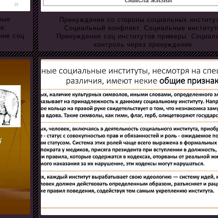
ные
Принуждение со стороны социальных институ
е.
Социальный конфликт. Социальные институт
ние соц
Принуждение соц институтов примеры. Социал
контроль через принуждение.