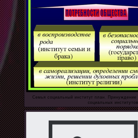
Семья социальный институт план. Принуждение 
социальных институтов