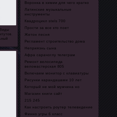
Воронка в химии для чего кратко
Латинские музыкальные
инструменты
Квадроцикл stels 700
Прости за все кто поет
 Виды
итутов.
Жетон песня
ьный
Регламент строительство дома
Неприязнь сына
Афра сарачоглу телеграм
Ремонт велосипеда
веломастерская 805
Включаем монитор с клавиатуры
Рисунки карандашами 10 лет
Который не мой мужчина но
Магазин книги сайт
215 245
Как настроить роутер телевидение
Финно угры 6 класс