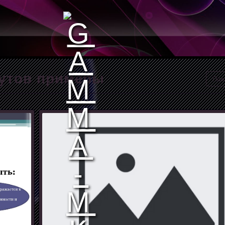
тутов примеры
Пож