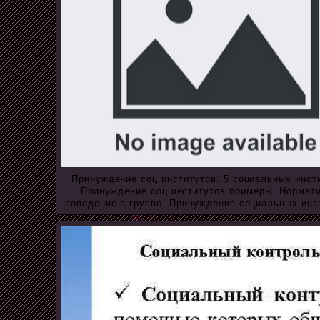
Принуждение соц институтов. 5 социальных инст
Принуждение соц институтов примеры. Нормат
поведение в группе. Принуждение социальных инс