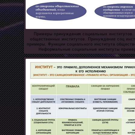
Примеры принуждения социальных институтов.
общественных институтов. Принуждение соц инс
примеры. Функции социального института обществ
Неформальные социальные институты приме