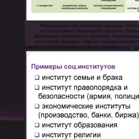
Принуждение соц институтов примеры. Спос
осуществления социального контроля. Спос
реализации социального контроля. Принуждени
институтов примеры. Парсонс социальный инст