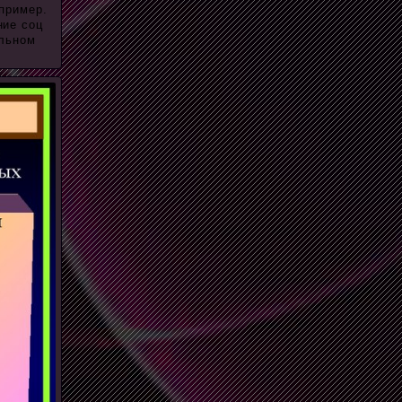
пример.
ние соц
альном