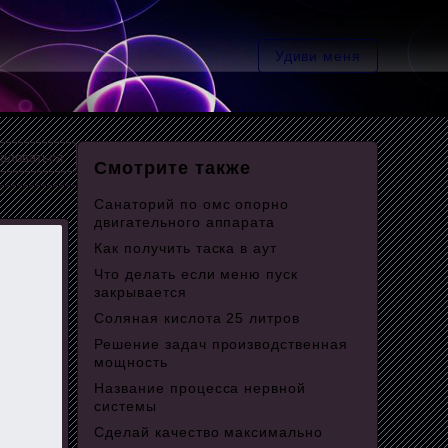
Удиви меня
аловаться
Смотрите также
Санаторий по омс опорно
двигательного аппарата
Как получить таска в аут
Что делать если меню пуск
закрывается
Соляная кислота 25 литров
Решение задач производственная
мощность
Название процесса нервной
системы
Сделай качество максимально