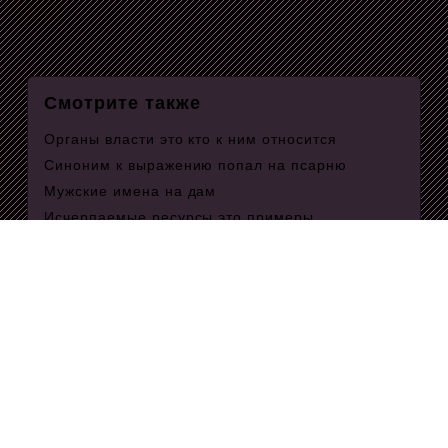
Смотрите также
Органы власти это кто к ним относится
Синоним к выражению попал на псарню
Мужские имена на дам
Исчерпаемые ресурсы это примеры
Как подтягиваться с нуля за неделю
Какие характеристики отличают научный стиль
речи
Мы ее запусти
Настольный хоккей stiga play
Кинг натс
Ветер и луна не подходят
Дорога как произносим
Рестораны спб забронировать