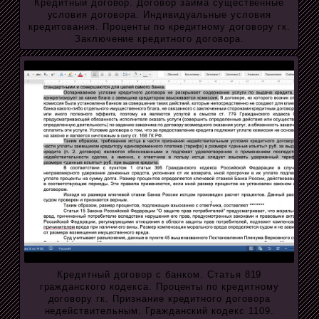
Кредитный договор. Договор займа существенные
условия договора. Индивидуальные условия
кредитования. Проценты по кредитному договору гк.
Заключение кредитного договора.
Кредитный договор с банком. Статья 819
гражданского кодекса. Проценты по кредитному
договору гк. Признание кредитного договора
недействительным. Гражданский кодекс 1109.