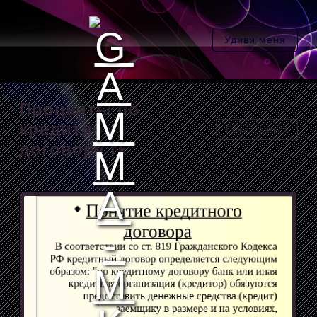
Удиви меня
Проценты по
кредитному
Пожаловаться
договору гк