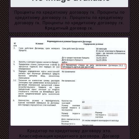
Проценты по кредитному договору гк. Проценты по
кредитному договору гк. Проценты по кредитному
договору гк. Проценты по кредитному договору гк.
Кредитный договор гк.
Кредитор по кредитному договору это.
Классификация кредитного договора. Договор