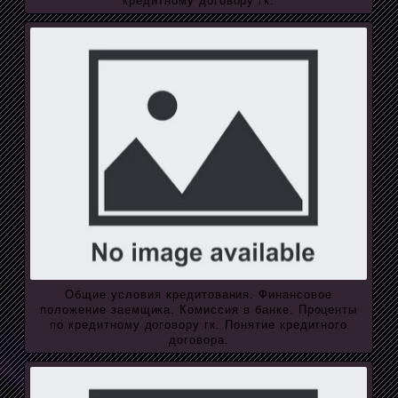
кредитному договору гк.
Общие условия кредитования. Финансовое
положение заемщика. Комиссия в банке. Проценты
по кредитному договору гк. Понятие кредитного
договора.