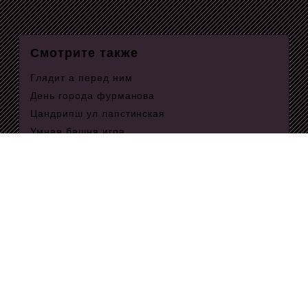
Смотрите также
Глядит а перед ним
День города фурманова
Цандрипш ул лапстинская
Умная башня игра
Родовой синоним
Андре моруа отель танатос
Понятие экологических отношений
Астера применение
Свой образ который должен
Повесть о пушкине дубровский
Клип артура падал снег
Сколько калорий при сжигании 1 г белков
В каких банков дают всем