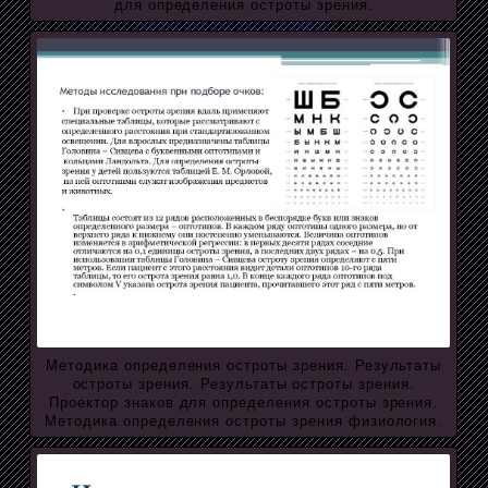
для определения остроты зрения.
Методика определения остроты зрения. Результаты
остроты зрения. Результаты остроты зрения.
Проектор знаков для определения остроты зрения.
Методика определения остроты зрения физиология.