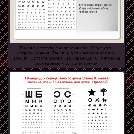
Таблица остроты зрения сивцева. Результаты
остроты зрения. Таблица для контроля остроты
зрения. Острота зрения без коррекции 0. Методика
исследования остроты зрения.