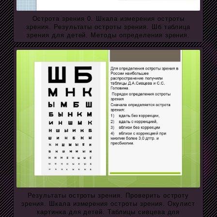
Острота зрения 0. Шкала измерения остроты
зрения. Результаты остроты зрения. Шб таблица
зрения для детей. Методы определения зрения.
Результаты остроты зрения. Проверить остроту
зрения. Шкала измерения остроты зрения. Окулист
картинка для детей. Таблицы сивцева для