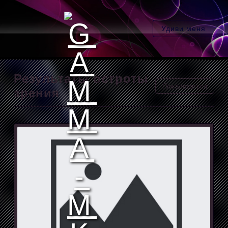
Удиви меня
Результаты остроты
Пожаловаться
зрения