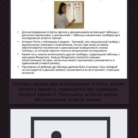
Таблица сивцева для исследования остроты зрения.
Острота зрения с коррекцией и без коррекции.
Острота зрения 0. Результаты остроты зрения.
Исследование остроты зрения.