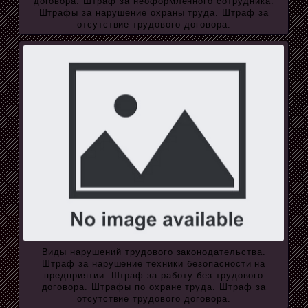
договора. Штраф за неоформленного сотрудника.
Штрафы за нарушение охраны труда. Штраф за
отсутствие трудового договора.
Виды нарушений трудового законодательства.
Штраф за нарушение техники безопасности на
предприятии. Штраф за работу без трудового
договора. Штрафы по охране труда. Штраф за
отсутствие трудового договора.