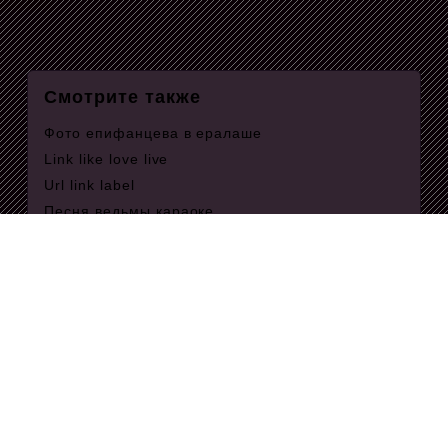
Смотрите также
Фото епифанцева в ералаше
Link like love live
Url link label
Песня ведьмы караоке
Слово на чем мир стоит
Тест блю
Ручки ауди 100
Пухова 9
Интервью грефа
Состояние вещества не сохраняющее своей
формы
Рисунки на деревянных плоскостях
Передача хазина