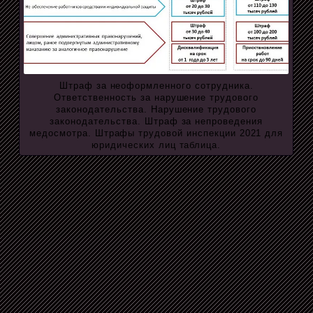
Штраф за неоформленного сотрудника.
Ответственность за нарушение трудового
законодательства. Нарушение трудового
законодательства. Штраф за непроведения
медосмотра. Штрафы трудовой инспекции 2021 для
юридических лиц таблица.