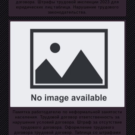
договора. Штрафы трудовой инспекции 2023 для
юридических лиц таблица. Нарушение трудового
законодательства.
Памятка работодателю по неформальной занятости
населения. Трудовой договор ответственность за
нарушение условий договора. Штраф за отсутствие
трудового договора. Оформление трудового
договора трудовой договор. Таблица со штрафами