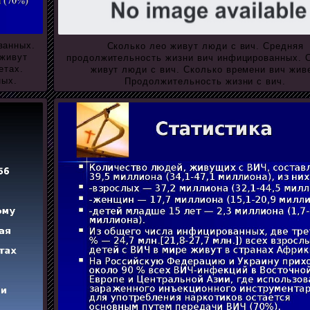
ванных.
Сколько лео живут люди с вич. Средняя
 живут
продолжительность жизни вич инфицированных. 
етах.
живут люди с вич. Сколько времени вич живе
ных.
Продолжительность жизни с вич.