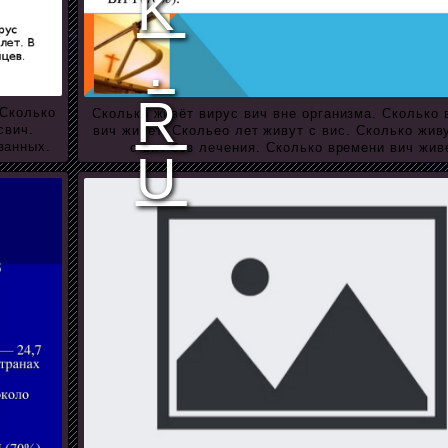
 Сколько
Сколько живёт вирус вич вне организма. Сколько
свич.
вич живет. Скольео лет живут с вис. Сколько жив
ванных.
с вич без лечения. Сколько времени вич жив