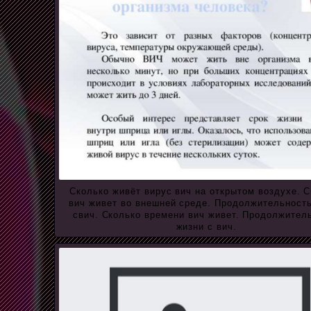
Сколько живёт вирус вич на открытом воздухе. 
вич живет во внешней среде. Продолжительност
свич. Сколько времени вич живет. Продолжител
жизни с вич.