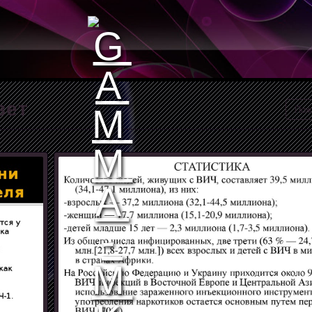
вет
Пож