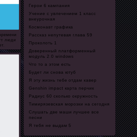
Герои 6 кампания
Учение с увлечением 1 класс
внеурочная
Космонавт графика
 времени
Рассказ непутевая глава 59
ут люди
Проколоть 1
ет.
Доверенный платформенный
модуль 2.0 windows
Что то а этом есть
Будет ли снова ютуб
Я эту жизнь тебе отдам кавер
Genshin impact карта перчик
Радиус 60 сколько окружность
Тимирязевская морозки на сегодня
Слушать две маши лучшее все
песни
Я тебя не выдам 5