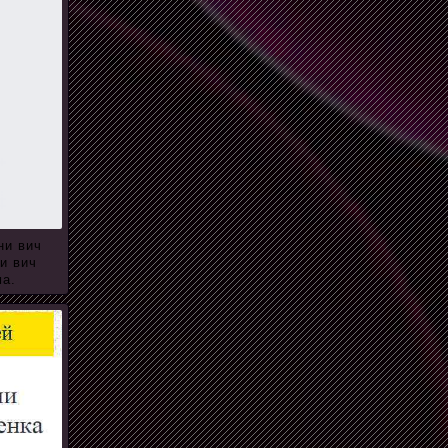
ни вич
и вич
ма.