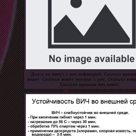
Долго ли живут с вич инфекцией. Сколько време
живет. Сколкьо живёт человек с вич. Сколько живу
Сколько времени вич живет.