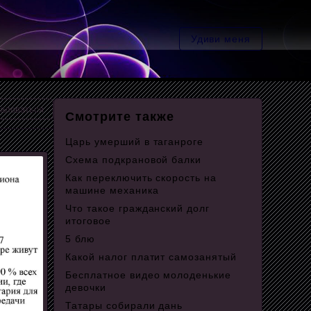
Удиви меня
аловаться
Смотрите также
Царь умерший в таганроге
Схема подкрановой балки
Как переключить скорость на
машине механика
Что такое гражданский долг
итоговое
5 блю
Какой налог платит самозанятый
Бесплатное видео молоденькие
девочки
Татары собирали дань