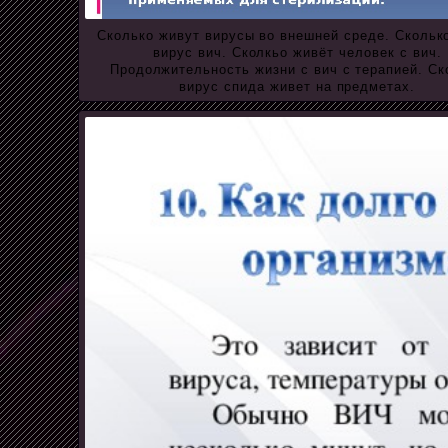
Сколько живут вирусы во внешней среде. Скольк
вирус вич. Сколкьо живёт человек с вич.
Продолжительность жизни с вич с терапией. Ск
вирус спида живет на предметах.