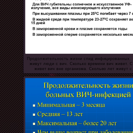
Продолжительность жизни спид инфицированных.
живут люди с вич. Сколько времени вич живет. 
живет вич вне организма. Скольео лет живут с