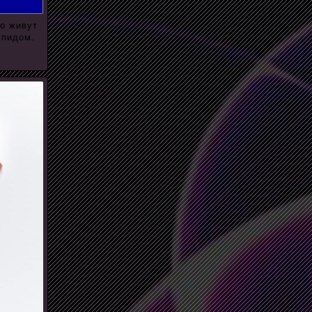
ко живут
спидом.