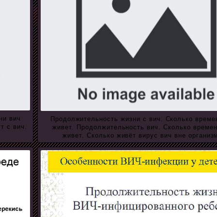
ни вич
Продолжительность жизни с вич. Сколько време
т с вич.
живет. Продолжительность вич. Сколько времен
живет. Сколько живёт вирус вич вне организ