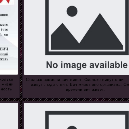
Сколько
Сколько времени вич живет. Сколько живут с вич.
ь жизни
живут люди с вич. Вич живет вне организма. Ск
ьность
времени вич живет.