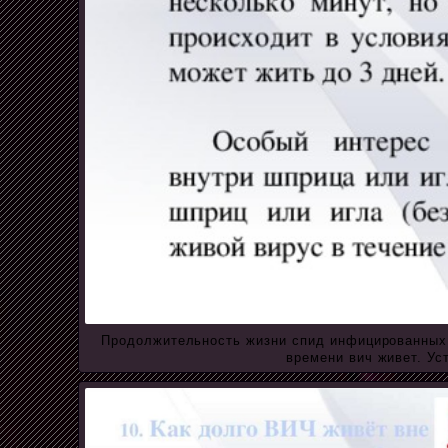
Продолжительность жизни спид инфицированных. 
времени вич живет. Ус