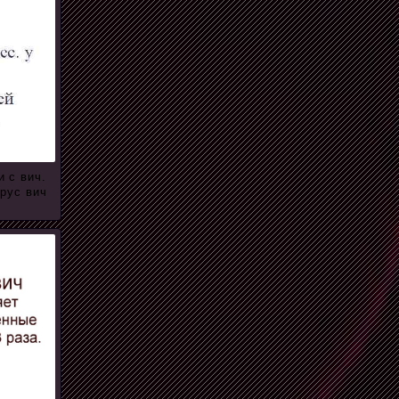
 с вич.
рус вич