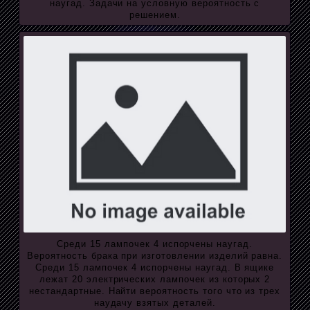
наугад. Задачи на условную вероятность с
решением.
Среди 15 лампочек 4 испорчены наугад.
Вероятность брака при изготовлении изделий равна.
Среди 15 лампочек 4 испорчены наугад. В ящике
лежат 20 электрических лампочек из которых 2
нестандартные. Найти вероятность того что из трех
наудачу взятых деталей.