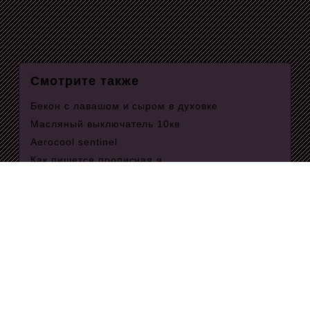
Смотрите также
Бекон с лавашом и сыром в духовке
Масляный выключатель 10кв
Aerocool sentinel
Как пишется прописная я
Звуковой состав слова его
Полотенца для ванны своими руками
Пресс релиз газеты
Родовая клетка
Организм является результатом
взаимодействия множества клеток
Сорок рыцарей 50 лжецов
Сделать английский язык 11