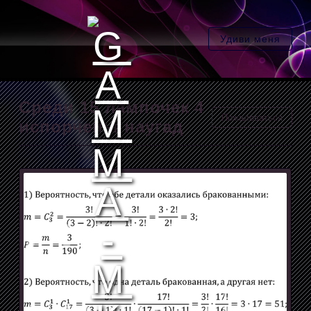
Удиви меня
Среди 15 лампочек 4
Пожаловаться
испорчены наугад