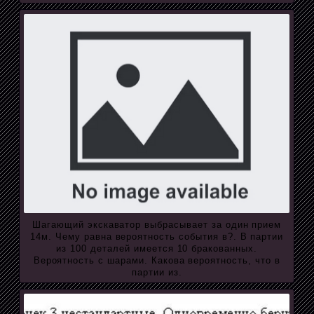
Шагающий экскаватор выбрасывает за один прием
14м. Чему равна вероятность события в?. В партии
из 100 деталей имеется 10 бракованных.
Вероятность с шарами. Какова вероятность, что в
партии из.