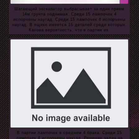
Шагающий экскаватор выбрасывает за один прием
14м грунта поднимая. Среди 15 лампочек 4
испорчены наугад. Среди 15 лампочек 4 испорчены
наугад. В ящике имеется 15 деталей среди которых.
Какова вероятность, что в партии из.
В партии лампочек в среднем 4 брака. Среди 15
лампочек 4 испорчены наугад. Решение задач на