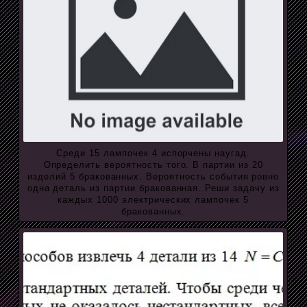
Среди 15 лампочек 4 испорчены наугад.
Определить вероятность того. В партии из 20
изделий 5 бракованных. Вероятность события ровно
одна деталь из партии бракованная. Реши задачу из
каждых 1000 электрических лампочек 5
бракованных.