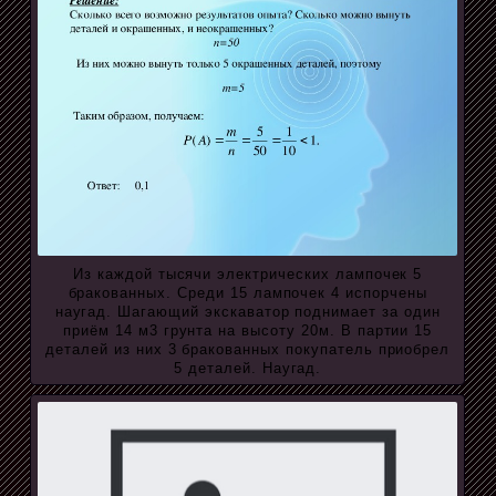
Из каждой тысячи электрических лампочек 5
бракованных. Среди 15 лампочек 4 испорчены
наугад. Шагающий экскаватор поднимает за один
приём 14 м3 грунта на высоту 20м. В партии 15
деталей из них 3 бракованных покупатель приобрел
5 деталей. Наугад.