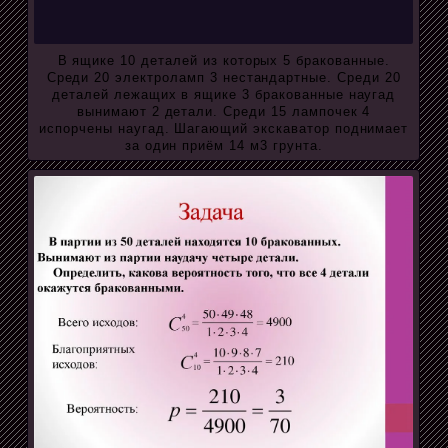
В ящике 10 деталей из которых 5 бракованные.
Среди 20 электроламп 3 нестандартные. Среди 20
деталей лежащих в ящике 3 бракованные наугад
вынимают 2 детали. Среди 15 лампочек 4
испорчены наугад. Шагающий экскаватор поднимает
за один приём 14 м3 грунта.