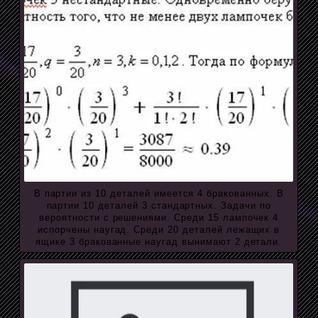
В партии из 10 деталей имеется 4 бракованных. В
партии 10 деталей 3 стандартных. Задачи по
вероятности с решениями. Среди 15 лампочек 4
испорчены наугад. Среди 20 деталей лежащих в
ящике 3 бракованные наугад вынимают 2 детали.