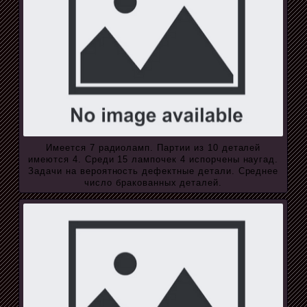
Имеется 7 радиоламп. Партии из 10 деталей
имеются 4. Среди 15 лампочек 4 испорчены наугад.
Задачи на вероятность дефектные детали. Среднее
число бракованных деталей.