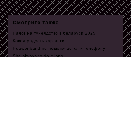
Смотрите также
Налог на тунеядство в беларуси 2025
Какая радость картинки
Huawei band не подключается к телефону
She always to do it long
Kivy label
Nakamichi apollo
Отпустить человека к которому привязан
психология
Гостиница в некотором царстве
Андроид на уаз хантер
Направления до электричка нахабино
расписание
Active role play
Он положил на колени