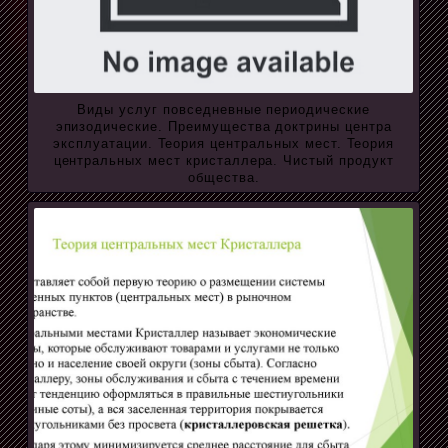
Виды услуг повседневные периодические
эпизодические. Преимущества доктрины центра
эксплуатации. Теория центральных мест. Теория
центральных мест кристаллера. Чистый продукт
общества.