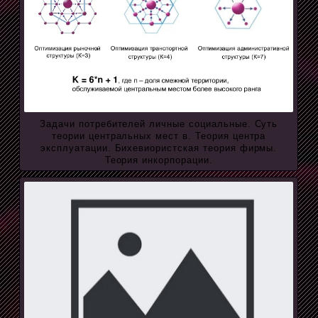
Задачи потребителей личные социальные. Суть
теории центральных мест в. Теория центра
эксплуатации. Бихевиористская теория фирмы.
Теория инкорпорации.