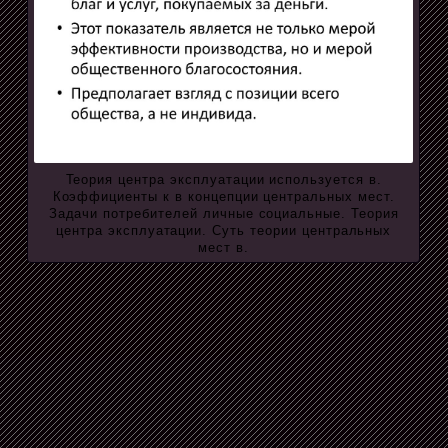
Теория центра эксплуатации используется в.
Коэффициенты к в концепции центральных мест.
Задачи потребителей личные социальные. Теория
центра эксплуатации. Суть теории центральных
мест в.