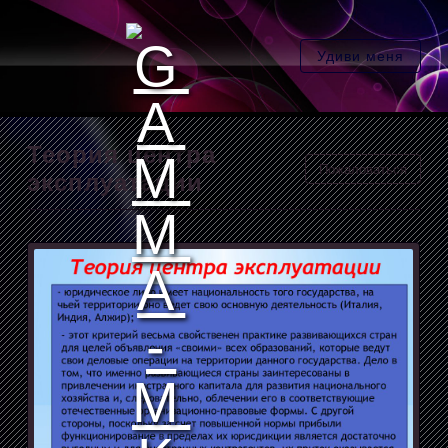
Удиви меня
Теория центра
Пожаловаться
эксплуатации