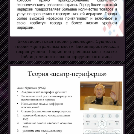
Бихевиористская теория революции. Сущность
теории «центральных мест». Бихевиористическая
теория учения. Теория центральных мест кратко.
Таблица личного закона юридического лица.