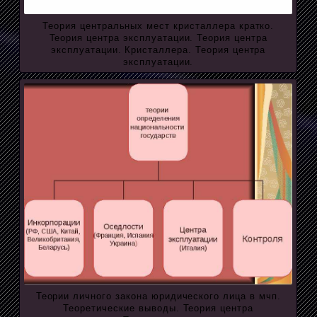
Теория центральных мест кристаллера кратко.
Теория центра эксплуатации. Теория центра
эксплуатации. Кристаллера. Теория центра
эксплуатации.
Теории личного закона юридического лица в мчп.
Теоретические выводы. Теория центра