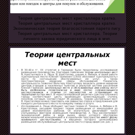
Теория центральных мест кристаллера кратко.
Теория центральных мест кристаллера кратко.
Экономическая теория благосостояния парето пигу.
Теория центральных мест кристаллера. Теории
личного закона юридического лица в мчп.