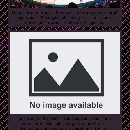
Цирк сегодня минск. Белорусский государственный
цирк минск. Белорусский государственный цирк.
Белгосцирк в минске. Минский цирк зал.
Цирк минск. Минский цирк изнутри. Минск цирк
ложа. Белорусский государственный цирк.
Белорусский государственный цирк минск.