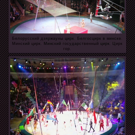
Белорусский дзяржауны цирк. Белгосцирк в минске.
Минский цирк. Минский государственный цирк. Цирк
гор.