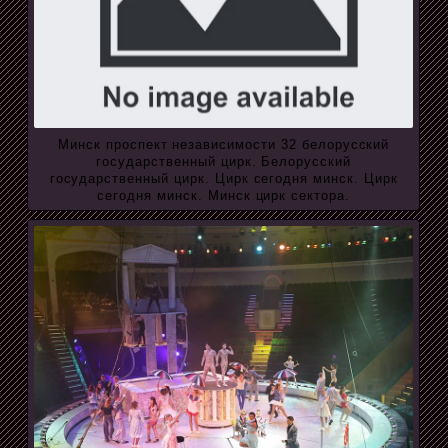
Минск проспект независимости 32 белорусский
государственный цирк. Белорусский
государственный цирк. Цирк сегодня минск. Цирк
сегодня минск. Минск цирк сектора.