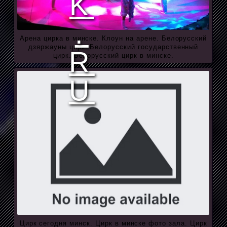
Арена цирка в минске. Клоун на арене. Белорусский
дзяржауны цирк. Белорусский государственный
цирк. Белорусский цирк в минске.
Цирк сегодня минск. Цирк в минске фото зала. Цирк