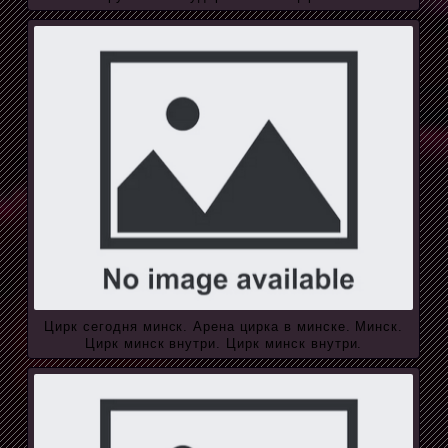
Цирк сегодня минск. Арена цирка в минске. Минск.
Цирк минск внутри. Цирк минск внутри.