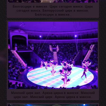
Белгосцирк в минске. Цирк сегодня минск. Цирк
сегодня минск. Белорусский цирк в минске.
Белгосцирк в минске.
Минский цирк зал. Арена цирка в минске. Минский
цирк зал. Минский цирк. Арена цирка в минске.