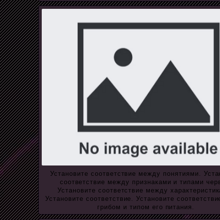
Установите соответствие между понятиями. Уста
соответствие между признаками и типами чер
Установите соответствие между характеристик
Установите соответствие. Установите соответств
грибом и типом его питания.