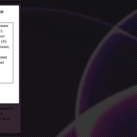
новите
те
 его.