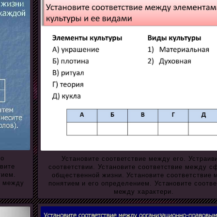
го
Установите соответствие между его. Устраив
овите
соответствии. Установите соответствие между с
тием.
общественной жизни. Установите соответствие 
е между
понятием и его определением. Установите соотв
между характери.