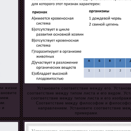
ми жизни
Установите соответствие между его. Установ
тановите
соответствие между типом листа и его видом. Уст
нием.
соответствие между типом листа и его изображ
ми.
Соответствие между философом и философс
 и
направлением. Установите соответствие меж
примерами.