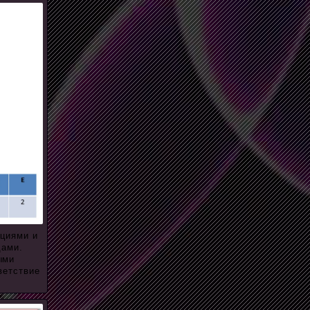
кциями и
дами.
ыми
ветствие