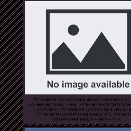
Установите соответствие между животными и 
отношений между ними. Установите соответстви
столбцами. Установите соответствие между е
Установите соответствие между его. Установ
соответствие между животными и.