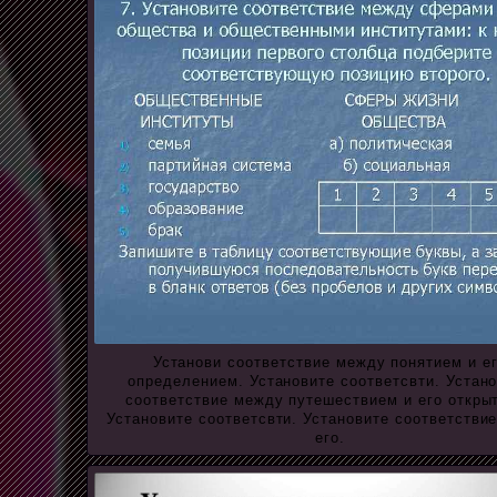
Установи соответствие между понятием и е
определением. Установите соответсвти. Устан
соответствие между путешествием и его откры
Установите соответсвти. Установите соответстви
его.