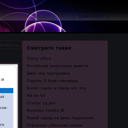
Удиви меня
аловаться
Смотрите также
Gipsy office
Китайская жиротопка живота
Джет икс программа
Пароль 5 букв сканворд
Болит горло и глаза что это
Ай пи 54
Статус сц днс
Roomba combo j9
Какой город на реке ладожское
Строение оболочек химия