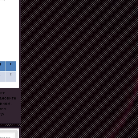
ите
ановите
ением.
ким
ду