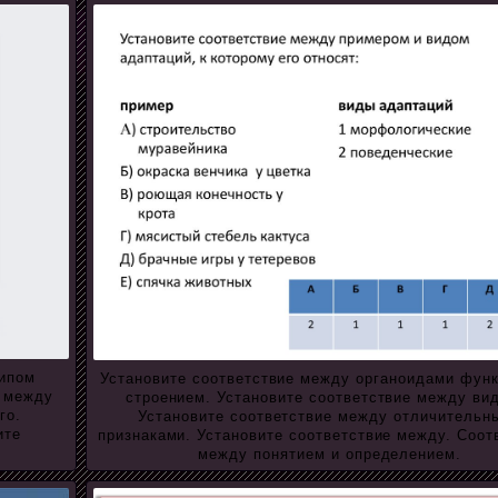
типом
Установите соответствие между органоидами фун
е между
строением. Установите соответствие между ви
го.
Установите соответствие между отличительн
ите
признаками. Установите соответствие между. Соот
между понятием и определением.