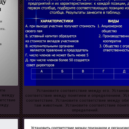
ите
Установите соответствие между его. Установ
е между
соответствие между понятием и определением. Ус
ветствие
соответствие. Установите соответствие между о
ежду.
там животным. Установите соответствие понят
определений.