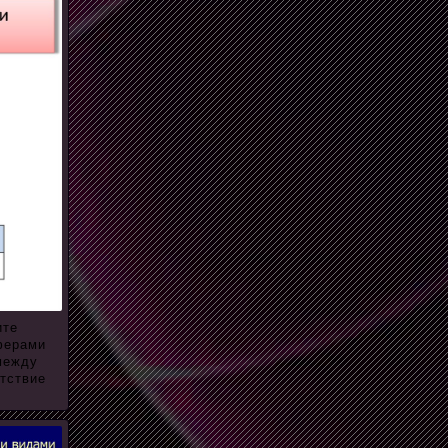
ите
ферами
между
етствие