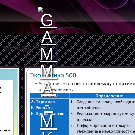
 между его
Пож