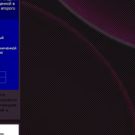
ите
тановите
битающим
ий и