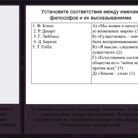
новите
Установите соответствие между понятиями. Уста
вей.
соответствие между организмами. Устврови
ами.
соответствие м. Установите соответствие между
ие между
Установление соответствия.