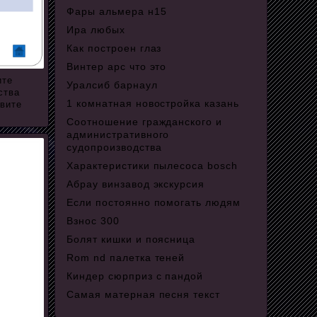
Фары альмера н15
Ира любых
Как построен глаз
Винтер арс что это
ите
Уралсиб барнаул
ства
1 комнатная новостройка казань
овите
Соотношение гражданского и
административного
судопроизводства
Характеристики пылесоса bosch
Абрау винзавод экскурсия
Если постоянно помогать людям
Взнос 300
Болят кишки и поясница
Rom nd палетка теней
Киндер сюрприз с пандой
Самая матерная песня текст