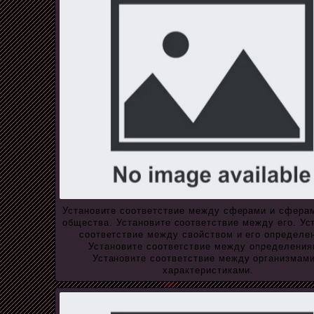
Установите соответствие между сферами и сфера
общества. Установите соответствие между его. Ус
соответствие между свойством и его определе
Установите соответствие между определения
Установите соответствие между организмами
характеристиками.