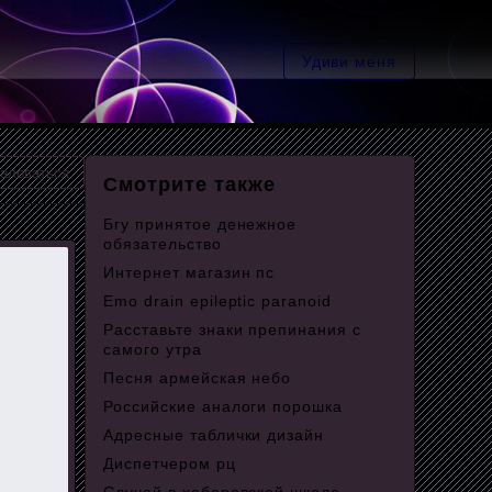
Удиви меня
аловаться
Смотрите также
Бгу принятое денежное
обязательство
Интернет магазин пс
Emo drain epileptic paranoid
Расставьте знаки препинания с
самого утра
Песня армейская небо
Российские аналоги порошка
Адресные таблички дизайн
Диспетчером рц