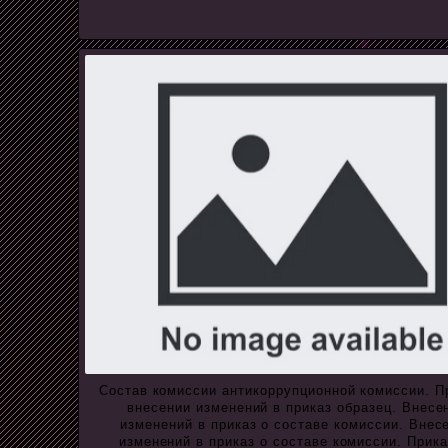
Состав комиссии антикоррупционной комиссии. П
внесении изменений в приказ образец. Внесе
изменений в приказ о составе комиссии. Внес
изменений в приказ о составе комиссии. Прика