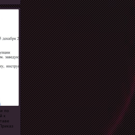
и по
й к
ставе
Приказ