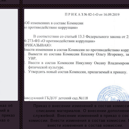
сии.
каз об
Приказ о внесении изменений в состав комисси
ний в
списанию материалов. О внесении дополнени
 приказ
служебной. Внесение изменений в приказ о со
каз о
комиссии. Внести изменения в состав комиссии. 
внести изменения в состав комиссии.