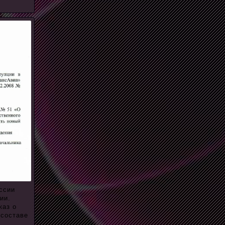
ссии
ии.
каз о
 составе