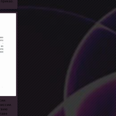
 приказ.
сии.
миссии.
твию
таве