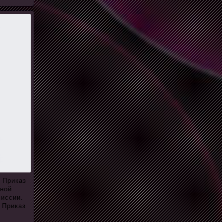
. Приказ
еной
миссии.
 Приказ