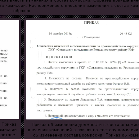
иказ внести изменения в состав комиссии. Образец приказа вне
ава комиссии. Распоряжение о внесении изменений в состав ком
образец.
 Приказ
Приказ об изменении должности в составе комис
комиссии
внесении изменений в приказ по составу комиссии
составе
об изменении состава комиссии. Приказ об изм