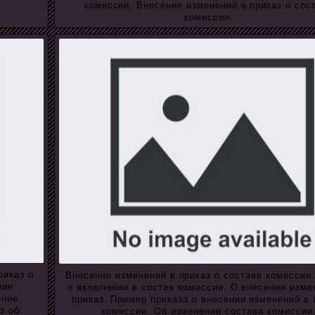
комиссии. Внесение изменений в приказ о сос
комиссии.
риказ о
Внесение изменений в приказ о составе комиссии.
ние
о включении в состав комиссии. О внесении изме
ение
приказ. Пример приказа о внесении изменений в 
з об
комиссии. Об изменении состава комиссии