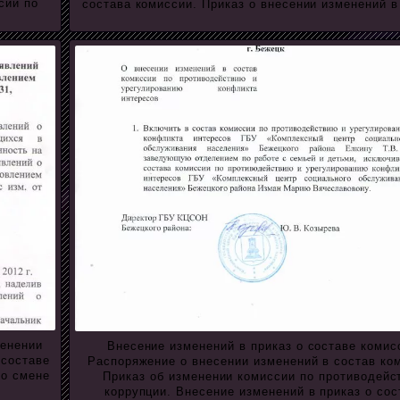
сии по
состава комиссии. Приказ о внесении изменений в
менении
Внесение изменений в приказ о составе комис
 составе
Распоряжение о внесении изменений в состав ко
 о смене
Приказ об изменении комиссии по противодейс
коррупции. Внесение изменений в приказ о сос