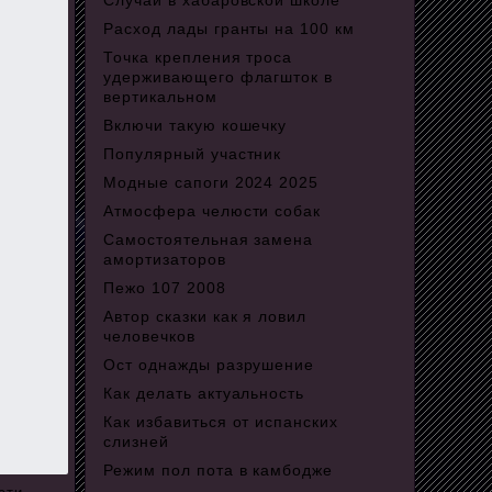
Случай в хабаровской школе
Расход лады гранты на 100 км
Точка крепления троса
удерживающего флагшток в
вертикальном
Включи такую кошечку
Популярный участник
Модные сапоги 2024 2025
Атмосфера челюсти собак
Самостоятельная замена
амортизаторов
Пежо 107 2008
Автор сказки как я ловил
человечков
Ост однажды разрушение
Как делать актуальность
Как избавиться от испанских
слизней
Режим пол пота в камбодже