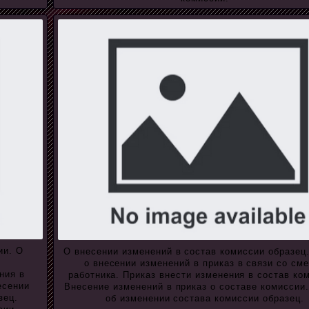
ии. О
О внесении изменений в состав комиссии образец
о внесении изменений в приказ в связи со см
ния в
работника. Приказ внести изменения в состав ко
есении
Внесение изменений в приказ о составе комиссии.
зец.
об изменении состава комиссии образец.