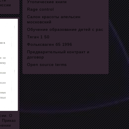
сти
Утопические книги
иссии
Rage control
Салон красоты апельсин
московский
Обучение образование детей с рас
Тягач 1 50
Фольксваген б5 1996
Предварительный контракт и
договор
Open source terms
сии. О
. Приказ
енении