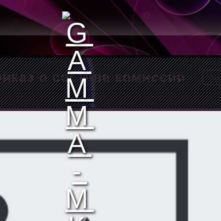
иказ о составе комиссии
Пож