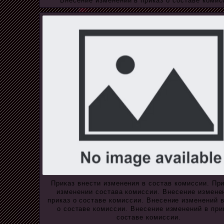
Внесение изменений в приказ о составе комис
Приказ внести изменения в состав комиссии. При
изменении состава комиссии. Внесение измене
приказ о составе комиссии. Внесение изменений в
о составе комиссии. Внесение изменений в при
составе комиссии.