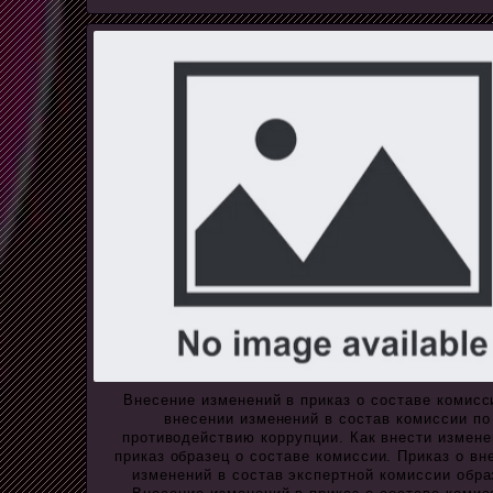
Внесение изменений в приказ о составе комисс
внесении изменений в состав комиссии по
противодействию коррупции. Как внести измене
приказ образец о составе комиссии. Приказ о вн
изменений в состав экспертной комиссии обра