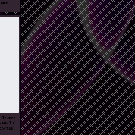
таве
 Приказ
нений в
состав
.