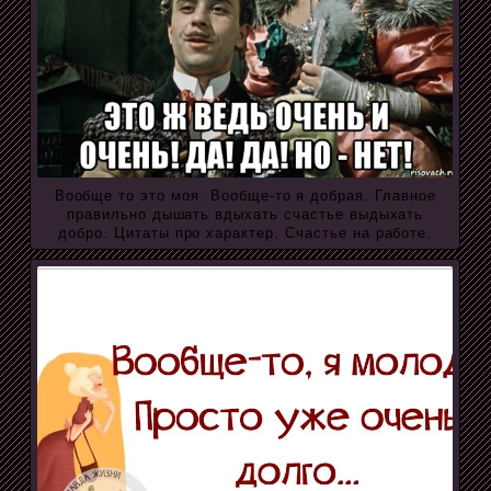
Вообще то это моя. Вообще-то я добрая. Главное
правильно дышать вдыхать счастье выдыхать
добро. Цитаты про характер. Счастье на работе.