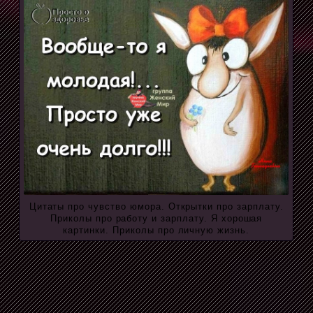
Цитаты про чувство юмора. Открытки про зарплату.
Приколы про работу и зарплату. Я хорошая
картинки. Приколы про личную жизнь.