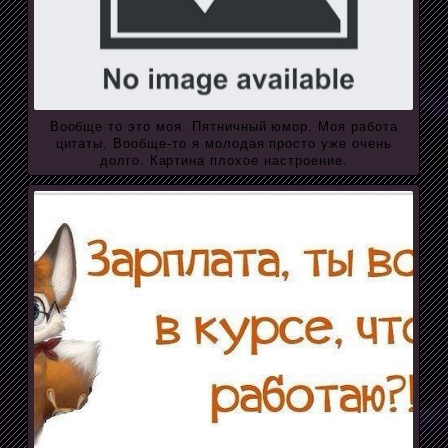
Вообще то это моя. Пятничный юмор. Моя работа
цитаты. Вообще-то я молодая просто уже очень
долго. Картина плохое настроение.