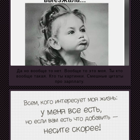
Да но вообще то нет. Вообще то это моя. Ты кто
вообще такая. Кто ты картинки. Смешные цитаты
про зарплату.