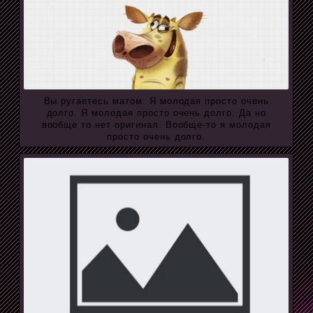
Вы ругаетесь матом. Я молодая просто очень
долго. Я молодая просто очень долго. Да но
вообще то нет оригинал. Вообще-то я молодая
просто очень долго.