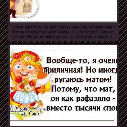
Фраза любят не за внешность меня не успокаивают.
Кто интересуется моей жизнью. Шутки про личную
жизнь. Ну да но вообще то нет. Это моя жена мем.