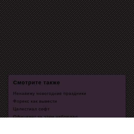
Смотрите также
Ненавижу новогодние праздники
Форекс как вывести
Целестиал софт
Официант за этим наблюдал
Парни дупла
Табло истамбул