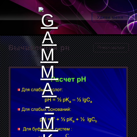
Удиви меня
Вычисления рн
Пожаловаться