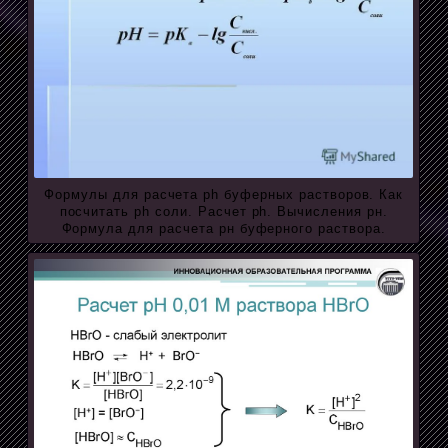
Формулы для расчета ph буферных растворов. Как
посчитать ph соли. Расчет ph. Вычисления рн.
Формула для расчета рн буферного раствора.