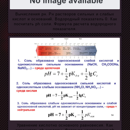
Вычисления рн. Рн растворов сильных и слабых
кислот и оснований. Водородный показатель 0. Как
посчитать ph соли. Формула расчета водородного
показателя.
Уравнение кислотно основного равновесия. Как