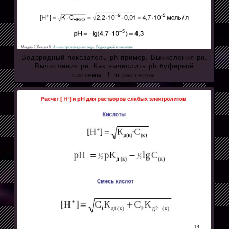
Водородный показатель ph пример. Вычисления рн.
Вычисления рн. Как вычислить ph буферной
системы. 1 m раствора.