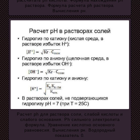
рассчитать ph кислоты. Формула нахождения ph
раствора. Формула расчета ph раствора.
Вычисления рн.
Расчет ph для раствора соли, слабой кислоты и
слабого основания. Ph сильного электролита
формула. Уравнение кислотно основного
равновесия. Вычисления рн. Водородный
показатель 0.