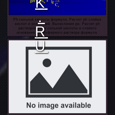
Ph сильной кислоты формула. Расчет ph слабых
кислот и оснований. Вычисления рн. Расчет ph
растворов соли сильной кислоты и слабого
основания. Ph буферного раствора формула.