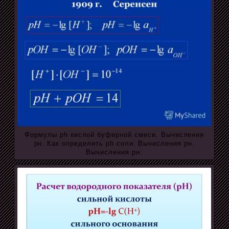
Формулы ph кислой буферной смеси. Вычисления
рн. Как определить ph соли. Вычисления рн.
Вычисления рн.