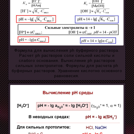
Формула для вычисления ph буферного раствора.
Расчет ph растворов соли сильной кислоты и
слабого основания. Вычисление ph растворов
сильных электролитов. Формулы для расчета ph
буферных растворов. Уравнение кислотно основного
равновесия.