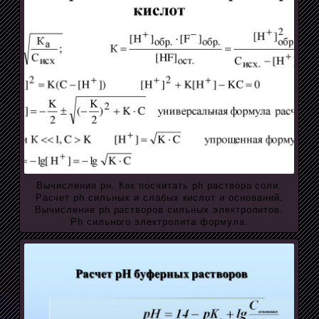
Вычисления рн. Как посчитать ph раствора соли.
Расчет ph сильных и слабых кислот и оснований.
Вычисление ph растворов сильных электролитов.
Ph сильного электролита формула.