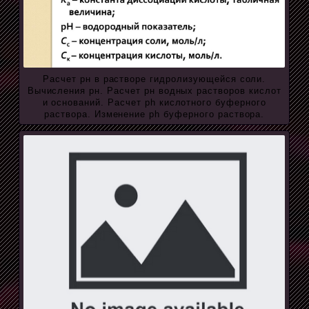
Расчет рн в растворе гидролизующейся соли.
Вычисления рн. Расчет рн водных растворов кислот
и оснований. Расчет ph кислотного буферного
раствора. Изменение ph буферного раствора.