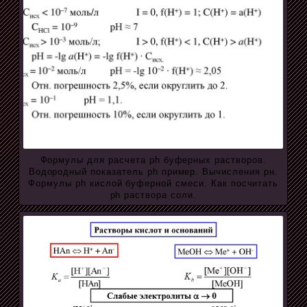
Формулы для расчета ph буферных растворов.
Водородный показатель ph пример. Вычисления рн.
Формулы ph кислой буферной смеси. Как посчитать
ph раствора соли.