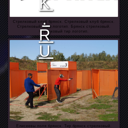
Стрелковый клуб брянск. Стрелковый клуб брянск.
Стрелковый клуб логотип. Брянск стрелковый.
Стрелковый тир логотип.
Елисеевы поля брянск. Тир брянск стрелковый.