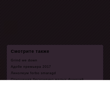
Смотрите также
Grind we down
Адобе премьера 2017
Линолеум forbo smaragd
Отношения бесконечно малых функций
Растворе щелочи будет пассивироваться
металл
Паевой фонд производственного кооператива
Центр стратегия калуга
Азия под капотом