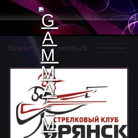
Удиви меня
Брянск стрелковый
Пожаловаться