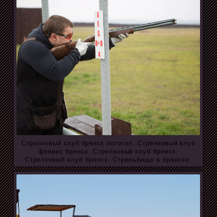
Стрелковый клуб брянск логотип. Стрелковый клуб
феникс брянск. Стрелковый клуб брянск.
Стрелковый клуб брянск. Стрельбище в брянске.