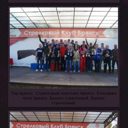
Тир брянск. Стрелковый комплекс брянск. Елисеевы
поля брянск. Брянск стрелковый. Брянск
стрелковый.